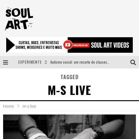
EXPERIMENTE
Autismo social: um recorte de classes e acesso ao bem estar para além do espectro
A subida da rampa é diferente!
TAGGED
M-S LIVE
Faça o bem! Mas, sem olhar a quem!?
Novo single de Arnaldo Tifu, “De Testa” explora brasilidade em sons, cores e símbolos
Home
m-s live