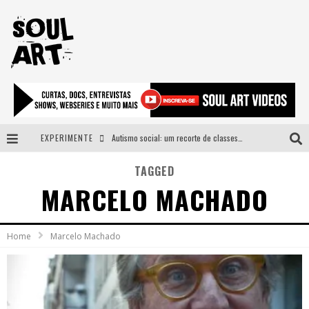
EXPERIMENTE
Autismo social: um recorte de classes e acesso ao bem estar para além do espectro
A subida da rampa é diferente!
TAGGED
MARCELO MACHADO
Faça o bem! Mas, sem olhar a quem!?
Novo single de Arnaldo Tifu, “De Testa” explora brasilidade em sons, cores e símbolos
Home
Marcelo Machado