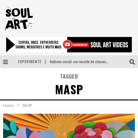
EXPERIMENTE
Autismo social: um recorte de classes e acesso ao bem estar para além do espectro
A subida da rampa é diferente!
TAGGED
MASP
Faça o bem! Mas, sem olhar a quem!?
Novo single de Arnaldo Tifu, “De Testa” explora brasilidade em sons, cores e símbolos
Home
MASP