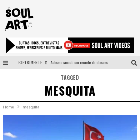
EXPERIMENTE
Autismo social: um recorte de classes e acesso ao bem estar para além do espectro
A subida da rampa é diferente!
TAGGED
MESQUITA
Faça o bem! Mas, sem olhar a quem!?
Novo single de Arnaldo Tifu, “De Testa” explora brasilidade em sons, cores e símbolos
Home
mesquita