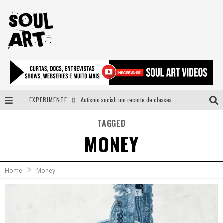
EXPERIMENTE
Autismo social: um recorte de classes e acesso ao bem estar para além do espectro
A subida da rampa é diferente!
TAGGED
MONEY
Faça o bem! Mas, sem olhar a quem!?
Novo single de Arnaldo Tifu, “De Testa” explora brasilidade em sons, cores e símbolos
Home
Money