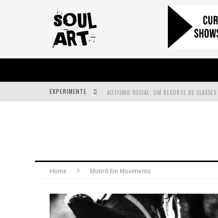
EXPERIMENTE
A SUBIDA DA RAMPA É DIFERENTE!
FAÇA O BEM! MAS, SEM OLHAR A QUEM!?
Home
Motirõ Em Movimento