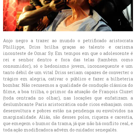
Anjo negro a trazer ao mundo o petrificado aristocrata
Phillippe, Driss brilha graças ao talento e carisma
inconteste de Omar Sy. Em tempos em que o adolescente é
rei e senhor dentro e fora das telas (também como
consumidor), só o hedonismo jovem, inconsequente e um
tanto débil de um vital Driss seriam capazes de converter o
trágico em alegria, cativar o público e fazer a bilheteria
bombar. Não recusemos a qualidade de condução clássica do
filme, a boa trilha, o primor da atuação de François Cluzet
(toda centrada no olhar), nas locações que enfatizam a
deslumbrante Paris aristocrática onde ricos esbanjam com
desenvoltura e pobres estão na pendenga ou envolvidos na
marginalidade. Aliás, são desses polos, riqueza e carestia,
que emegem o humor da trama, já que não há conflito real, e
toda ação modificadora advém do cuidador senegalês.