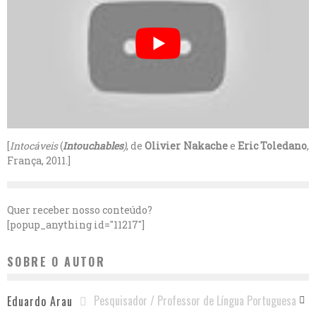
[
Intocáveis
(
Intouchables
)
, de
Olivier Nakache
e
Eric Toledano
,
França, 2011.]
Quer receber nosso conteúdo?
[popup_anything id="11217"]
SOBRE O AUTOR
Pesquisador / Professor de Língua Portuguesa
Eduardo Arau