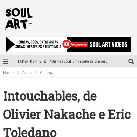
EXPERIMENTE
Autismo social: um recorte de classes e acesso ao bem estar para além do espectro
Home
Artes
Cinema
A subida da rampa é diferente!
Faça o bem! Mas, sem olhar a quem!?
Intouchables, de
Novo single de Arnaldo Tifu, “De Testa” explora brasilidade em sons, cores e símbolos
Olivier Nakache e Eric
Toledano