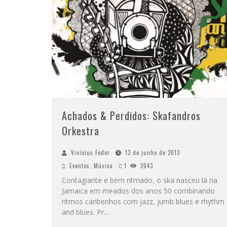
Achados & Perdidos: Skafandros
Orkestra
Vinícius Feder
13 de junho de 2013
Eventos
,
Música
1
2043
Contagiante e bem ritmado, o ska nasceu lá na
Jamaica em meados dos anos 50 combinando
ritmos caribenhos com jazz, jumb blues e rhythm
and blues. Pr
...