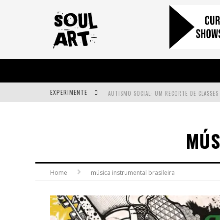
EXPERIMENTE
A SUBIDA DA RAMPA É DIFERENTE!
MÚS
FAÇA O BEM! MAS, SEM OLHAR A QUEM!?
Home
música instrumental brasileira