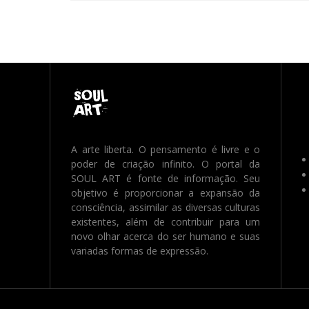
A arte liberta. O pensamento é livre e o
poder de criação infinito. O portal da
SOUL ART é fonte de informação. Seu
objetivo é proporcionar a expansão da
consciência, assimilar as diversas culturas
existentes, além de contribuir para um
novo olhar acerca do ser humano e suas
variadas formas de expressão.