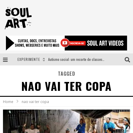
EXPERIMENTE
Autismo social: um recorte de classes e acesso ao bem estar para além do espectro
A subida da rampa é diferente!
TAGGED
NAO VAI TER COPA
Faça o bem! Mas, sem olhar a quem!?
Novo single de Arnaldo Tifu, “De Testa” explora brasilidade em sons, cores e símbolos
Home
nao vai ter copa