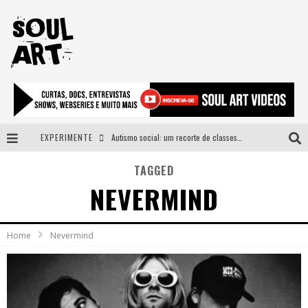
EXPERIMENTE
Autismo social: um recorte de classes e acesso ao bem estar para além do espectro
A subida da rampa é diferente!
TAGGED
NEVERMIND
Faça o bem! Mas, sem olhar a quem!?
Novo single de Arnaldo Tifu, “De Testa” explora brasilidade em sons, cores e símbolos
Home
Nevermind