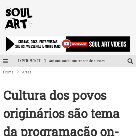
EXPERIMENTE
Autismo social: um recorte de classes e acesso ao bem estar para além do espectro
Home
Artes
A subida da rampa é diferente!
Faça o bem! Mas, sem olhar a quem!?
Cultura dos povos
Novo single de Arnaldo Tifu, “De Testa” explora brasilidade em sons, cores e símbolos
originários são tema
da programação on-