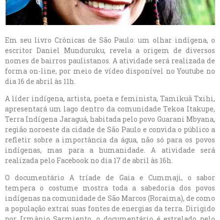
Em seu livro Crônicas de São Paulo: um olhar indígena, o
escritor Daniel Munduruku, revela a origem de diversos
nomes de bairros paulistanos. A atividade será realizada de
forma on-line, por meio de vídeo disponível no Youtube no
dia 16 de abril às 11h.
A líder indígena, artista, poeta e feminista, Tamikuã Txihi,
apresentará um lago dentro da comunidade Tekoa Itakupe,
Terra Indígena Jaraguá, habitada pelo povo Guarani Mbyana,
região noroeste da cidade de São Paulo e convida o público a
refletir sobre a importância da água, não só para os povos
indígenas, mas para a humanidade. A atividade será
realizada pelo Facebook no dia 17 de abril às 16h.
O documentário A tríade de Gaia e Cummaji, o sabor
tempera o costume mostra toda a sabedoria dos povos
indígenas na comunidade de São Marcos (Roraima), de como
a população extrai suas fontes de energias da terra. Dirigido
por Irmânio Sarmiento, o documentário é estrelado pelo