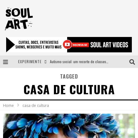
EXPERIMENTE
Autismo social: um recorte de classes e acesso ao bem estar para além do espectro
A subida da rampa é diferente!
TAGGED
CASA DE CULTURA
Faça o bem! Mas, sem olhar a quem!?
Novo single de Arnaldo Tifu, “De Testa” explora brasilidade em sons, cores e símbolos
Home
casa de cultura