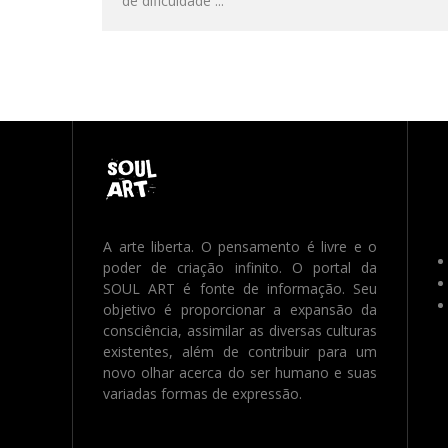
de dificuldade
...
A arte liberta. O pensamento é livre e o
poder de criação infinito. O portal da
SOUL ART é fonte de informação. Seu
objetivo é proporcionar a expansão da
consciência, assimilar as diversas culturas
existentes, além de contribuir para um
novo olhar acerca do ser humano e suas
variadas formas de expressão.