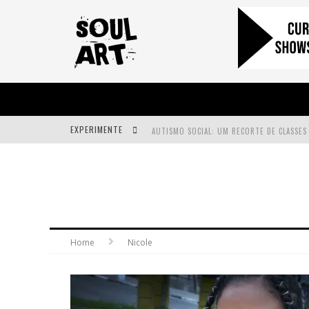
EXPERIMENTE
A SUBIDA DA RAMPA É DIFERENTE!
FAÇA O BEM! MAS, SEM OLHAR A QUEM!?
Home
Nicole