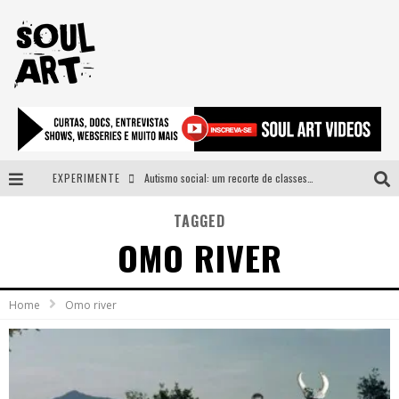
EXPERIMENTE
Autismo social: um recorte de classes e acesso ao bem estar para além do espectro
A subida da rampa é diferente!
TAGGED
OMO RIVER
Faça o bem! Mas, sem olhar a quem!?
Novo single de Arnaldo Tifu, “De Testa” explora brasilidade em sons, cores e símbolos
Home
Omo river