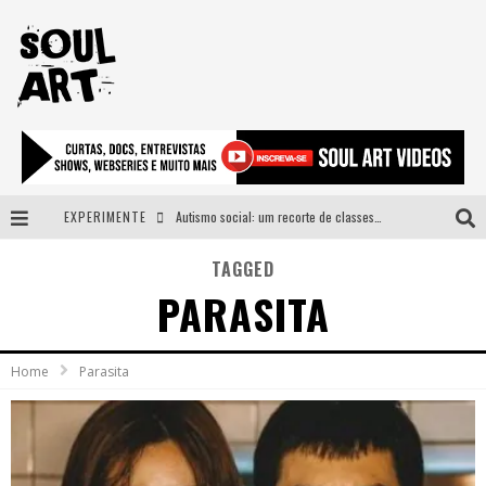
EXPERIMENTE
Autismo social: um recorte de classes e acesso ao bem estar para além do espectro
A subida da rampa é diferente!
TAGGED
PARASITA
Faça o bem! Mas, sem olhar a quem!?
Novo single de Arnaldo Tifu, “De Testa” explora brasilidade em sons, cores e símbolos
Home
Parasita