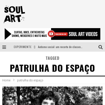
EXPERIMENTE
Autismo social: um recorte de classes e acesso ao bem estar para além do espectro
A subida da rampa é diferente!
TAGGED
PATRULHA DO ESPAÇO
Faça o bem! Mas, sem olhar a quem!?
Novo single de Arnaldo Tifu, “De Testa” explora brasilidade em sons, cores e símbolos
Home
patrulha do espaço