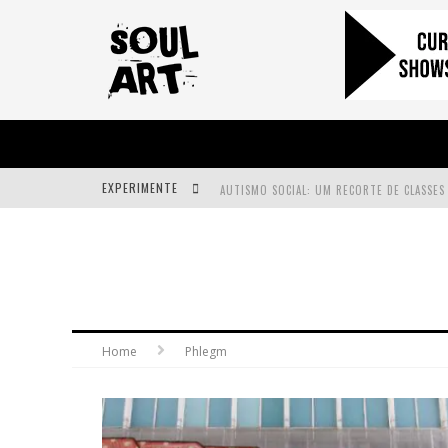
EXPERIMENTE
A SUBIDA DA RAMPA É DIFERENTE!
FAÇA O BEM! MAS, SEM OLHAR A QUEM!?
Home
Phlegm