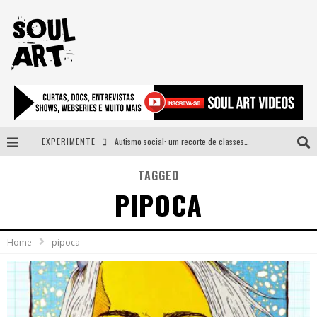
EXPERIMENTE
Autismo social: um recorte de classes e acesso ao bem estar para além do espectro
A subida da rampa é diferente!
TAGGED
PIPOCA
Faça o bem! Mas, sem olhar a quem!?
Novo single de Arnaldo Tifu, “De Testa” explora brasilidade em sons, cores e símbolos
Home
pipoca