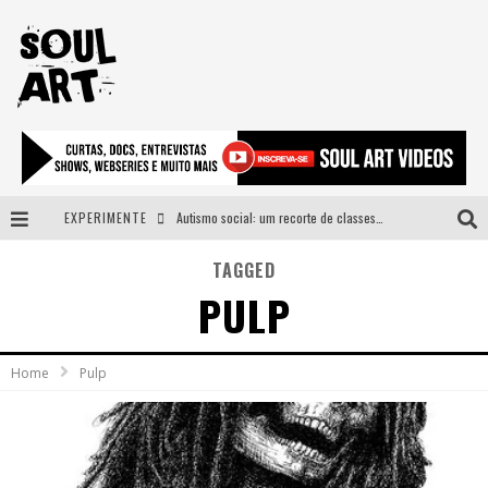
EXPERIMENTE
Autismo social: um recorte de classes e acesso ao bem estar para além do espectro
A subida da rampa é diferente!
TAGGED
PULP
Faça o bem! Mas, sem olhar a quem!?
Novo single de Arnaldo Tifu, “De Testa” explora brasilidade em sons, cores e símbolos
Home
Pulp