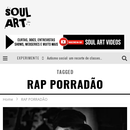
EXPERIMENTE
Autismo social: um recorte de classes e acesso ao bem estar para além do espectro
A subida da rampa é diferente!
TAGGED
RAP PORRADÃO
Faça o bem! Mas, sem olhar a quem!?
Novo single de Arnaldo Tifu, “De Testa” explora brasilidade em sons, cores e símbolos
Home
RAP PORRADÃO