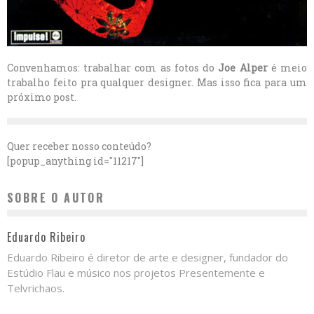
Convenhamos: trabalhar com as fotos do
Joe Alper
é meio
trabalho feito pra qualquer designer. Mas isso fica para um
próximo post.
Quer receber nosso conteúdo?
[popup_anything id="11217"]
SOBRE O AUTOR
Eduardo Ribeiro
Eduardo Ribeiro é diretor de arte e designer, fundador do
Estúdio Flau e músico nos projetos Presentemente e
Telvrichaos.