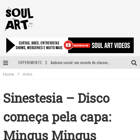
EXPERIMENTE
Autismo social: um recorte de classes e acesso ao bem estar para além do espectro
Home
Artes
A subida da rampa é diferente!
Faça o bem! Mas, sem olhar a quem!?
Sinestesia – Disco
Novo single de Arnaldo Tifu, “De Testa” explora brasilidade em sons, cores e símbolos
começa pela capa:
Mingus Mingus