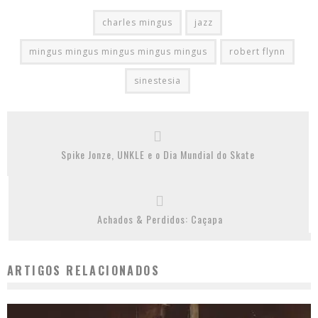
charles mingus
jazz
mingus mingus mingus mingus mingus
robert flynn
sinestesia
Spike Jonze, UNKLE e o Dia Mundial do Skate
Achados & Perdidos: Caçapa
ARTIGOS RELACIONADOS