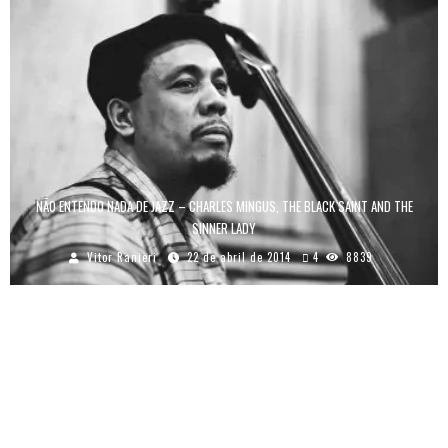
NÃO ENTENDO NADA DE JAZZ – CHARLES MINGUS, THE BLACK SAINT AND THE
SINNER LADY
Vitor Ranieri
22 de abril de 2014
4
8839