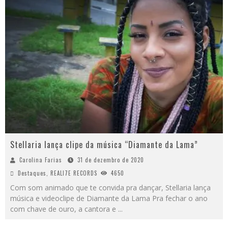
Stellaria lança clipe da música “Diamante da Lama”
Carolina Farias
31 de dezembro de 2020
Destaques
,
REALI7E RECORDS
4650
Com som animado que te convida pra dançar, Stellaria lança
música e videoclipe de Diamante da Lama Pra fechar o ano
com chave de ouro, a cantora e
...