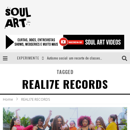
EXPERIMENTE
Autismo social: um recorte de classes e acesso ao bem estar para além do espectro
A subida da rampa é diferente!
TAGGED
REALI7E RECORDS
Faça o bem! Mas, sem olhar a quem!?
Novo single de Arnaldo Tifu, “De Testa” explora brasilidade em sons, cores e símbolos
Home
REALI7E RECORDS