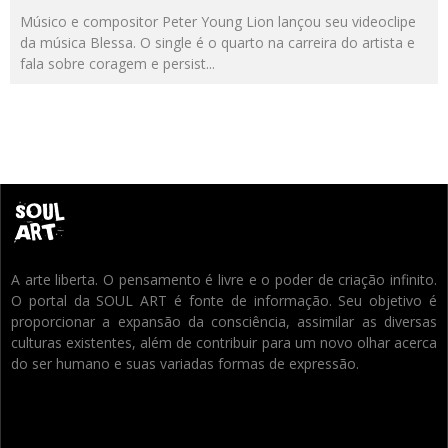
Músico e compositor Peter Young Lion lançou seu videoclipe
da música Blessa. O single é o quarto na carreira do artista e
fala sobre coragem e persist
...
A arte liberta. O pensamento é livre e o poder de criação infinito.
O portal da SOUL ART é fonte de informação. Seu objetivo é
proporcionar a expansão da consciência, assimilar as diversas
culturas existentes, além de contribuir para um novo olhar acerca
do ser humano e suas variadas formas de expressão.