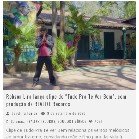
Robson Lira lança clipe de “Tudo Pra Te Ver Bem”, com
produção da REALI7E Records
Carolina Farias
9 de setembro de 2020
Colunas
,
REALI7E RECORDS
,
SOUL ART VÍDEOS
4321
Clipe de Tudo Pra Te Ver Bem relaciona os versos melódicos
ao amor fraterno, convidando mãe e filho para dar vida à