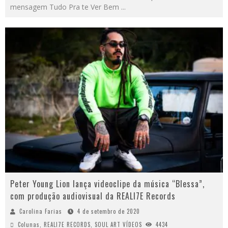
mensagem Tudo Pra te Ver Bem
...
Peter Young Lion lança videoclipe da música “Blessa”,
com produção audiovisual da REALI7E Records
Carolina Farias
4 de setembro de 2020
Colunas
,
REALI7E RECORDS
,
SOUL ART VÍDEOS
4434