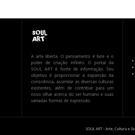
A arte liberta. O pensamento é livre e o
poder de criação infinito. O portal da
SOUL ART é fonte de informação. Seu
objetivo é proporcionar a expansão da
consciência, assimilar as diversas culturas
existentes, além de contribuir para um
novo olhar acerca do ser humano e suas
variadas formas de expressão.
SOUL ART - Arte, Cultura e S