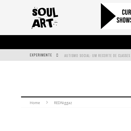
EXPERIMENTE
A SUBIDA DA RAMPA É DIFERENTE!
FAÇA O BEM! MAS, SEM OLHAR A QUEM!?
Home
REDNiggaz