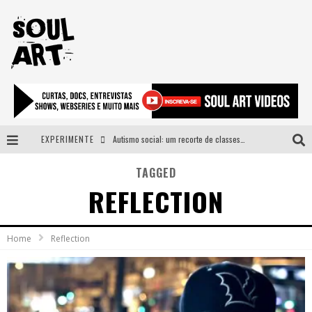
EXPERIMENTE
Autismo social: um recorte de classes e acesso ao bem estar para além do espectro
A subida da rampa é diferente!
TAGGED
REFLECTION
Faça o bem! Mas, sem olhar a quem!?
Novo single de Arnaldo Tifu, “De Testa” explora brasilidade em sons, cores e símbolos
Home
Reflection