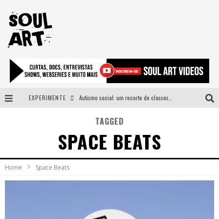
EXPERIMENTE
Autismo social: um recorte de classes e acesso ao bem estar para além do espectro
A subida da rampa é diferente!
TAGGED
SPACE BEATS
Faça o bem! Mas, sem olhar a quem!?
Novo single de Arnaldo Tifu, “De Testa” explora brasilidade em sons, cores e símbolos
Home
Space Beats