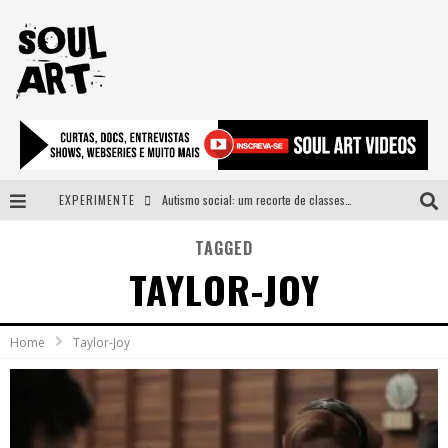
EXPERIMENTE
Autismo social: um recorte de classes e acesso ao bem estar para além do espectro
A subida da rampa é diferente!
TAGGED
TAYLOR-JOY
Faça o bem! Mas, sem olhar a quem!?
Novo single de Arnaldo Tifu, “De Testa” explora brasilidade em sons, cores e símbolos
Home
Taylor-Joy