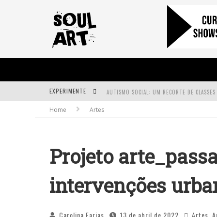
EXPERIMENTE
Home
Artes
A SUBIDA DA RAMPA É DIFERENTE!
FAÇA O BEM! MAS, SEM OLHAR A QUEM!?
Projeto arte_pass
intervenções urba
Carolina Farias
13 de abril de 2022
Artes
,
A