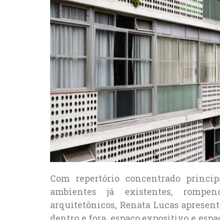
Com repertório concentrado princi
ambientes já existentes, rompe
arquitetônicos, Renata Lucas apresen
dentro e fora, espaço expositivo e esp