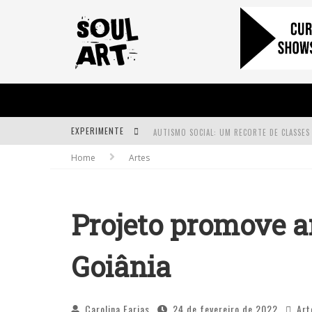
EXPERIMENTE
Home
Artes
A SUBIDA DA RAMPA É DIFERENTE!
FAÇA O BEM! MAS, SEM OLHAR A QUEM!?
Projeto promove a
Goiânia
Carolina Farias
24 de fevereiro de 2022
Art