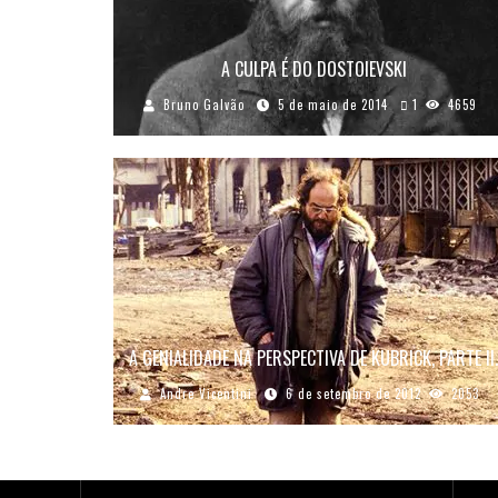
A CULPA É DO DOSTOIEVSKI
Bruno Galvão
5 de maio de 2014
1
4659
A GENIALIDADE NA PERSPECTIVA DE KUBRICK, PARTE II.
Andre Vicentini
6 de setembro de 2012
2053