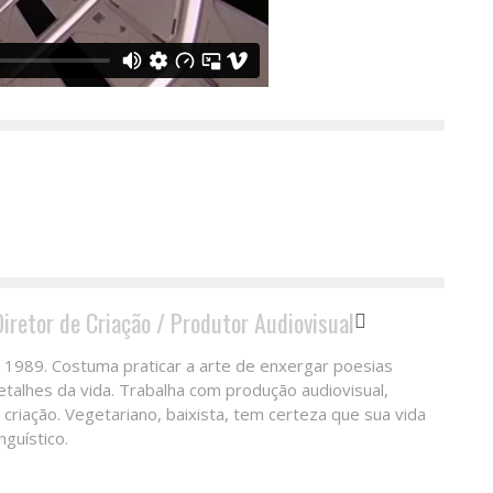
Diretor de Criação / Produtor Audiovisual
 1989. Costuma praticar a arte de enxergar poesias
alhes da vida. Trabalha com produção audiovisual,
e criação. Vegetariano, baixista, tem certeza que sua vida
nguístico.