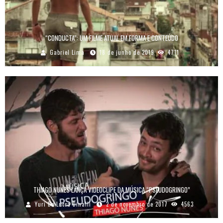
“CONDUCTA”: UM FILME ATUAL EM FORMA E CONTEÚDO
Gabriel Lima
18 de junho de 2019
4711
THIAGO NUNES LANÇA VIDEOCLIPE DA MÚSICA “PSEUDOGRINGO”
Yuri De Lucca Dinalli
2 de novembro de 2017
4563