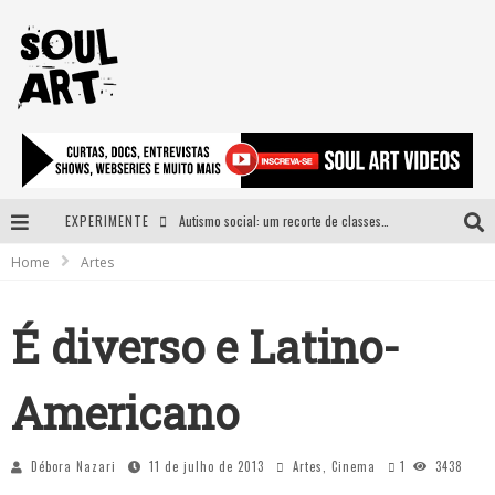
EXPERIMENTE
Autismo social: um recorte de classes e acesso ao bem estar para além do espectro
Home
Artes
A subida da rampa é diferente!
Faça o bem! Mas, sem olhar a quem!?
É diverso e Latino-
Novo single de Arnaldo Tifu, “De Testa” explora brasilidade em sons, cores e símbolos
Americano
Débora Nazari
11 de julho de 2013
Artes
,
Cinema
1
3438