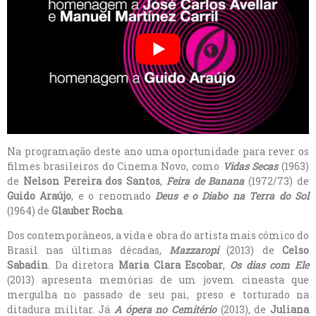
Na programação deste ano uma oportunidade para rever os
filmes brasileiros do Cinema Novo, como
Vidas Secas
(1963)
de
Nelson Pereira dos Santos
,
Feira de Banana
(1972/73) de
Guido Araújo
, e o renomado
Deus e o Diabo na Terra do Sol
(1964) de
Glauber Rocha
.
Dos contemporâneos, a vida e obra do artista mais cômico do
Brasil nas últimas décadas,
Mazzaropi
(2013) de
Celso
Sabadin
. Da diretora
Maria Clara Escobar
,
Os dias com Ele
(2013) apresenta memórias de um jovem cineasta que
mergulha no passado de seu pai, preso e torturado na
ditadura militar. Já
A ópera no Cemitério
(2013), de
Juliana