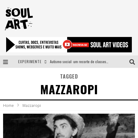
EXPERIMENTE
Autismo social: um recorte de classes e acesso ao bem estar para além do espectro
A subida da rampa é diferente!
TAGGED
MAZZAROPI
Faça o bem! Mas, sem olhar a quem!?
Novo single de Arnaldo Tifu, “De Testa” explora brasilidade em sons, cores e símbolos
Home
Mazzaropi