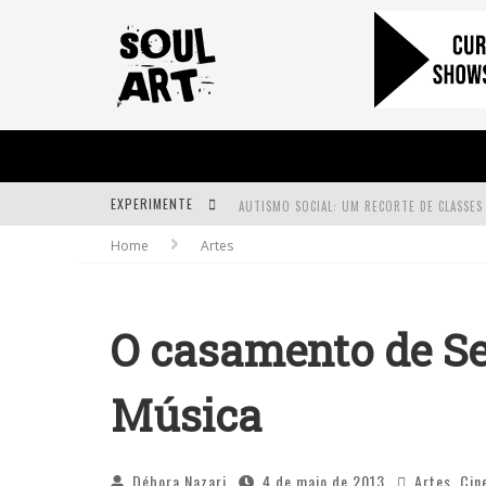
EXPERIMENTE
Home
Artes
A SUBIDA DA RAMPA É DIFERENTE!
FAÇA O BEM! MAS, SEM OLHAR A QUEM!?
O casamento de S
Música
Débora Nazari
4 de maio de 2013
Artes
,
Cin