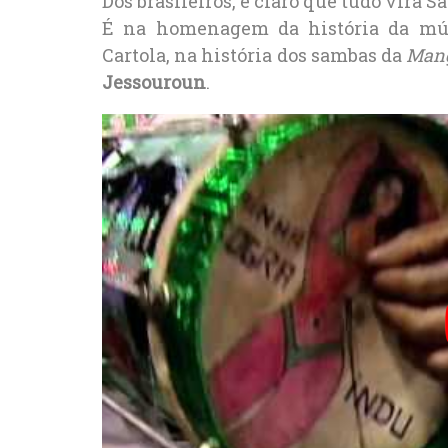
Dos brasileiros, é claro que tudo vira 
É na homenagem da história da músi
Cartola, na história dos sambas da
Mang
Jessouroun
.