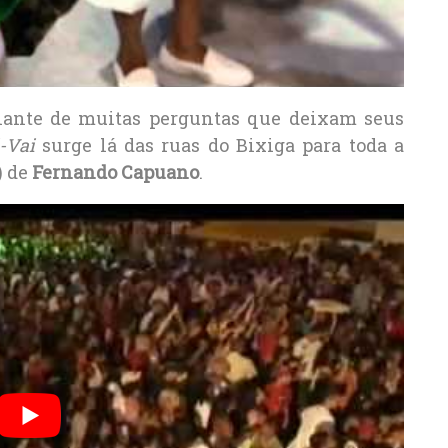
 diante de muitas perguntas que deixam seus
-Vai
surge lá das ruas do Bixiga para toda a
) de
Fernando Capuano
.