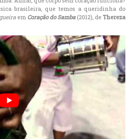
Samba. Afinal, que corpo sem coração funciona?
ca brasileira, que temos a queridinha do
ueira
em
Coração do Samba
(2012), de
Thereza