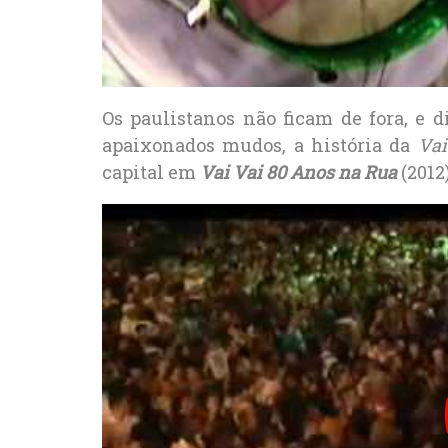
Os paulistanos não ficam de fora, e
apaixonados mudos, a história da
Vai
capital em
Vai Vai 80 Anos na Rua
(2012