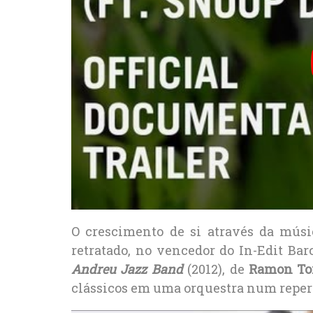
O crescimento de si através da músi
retratado, no vencedor do In-Edit Bar
Andreu Jazz Band
(2012), de
Ramon To
clássicos em uma orquestra num repertó