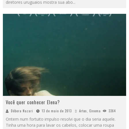
diretores uruguaios mostra sua abo
...
Você quer conhecer Elena?
Débora Nazari
13 de maio de 2013
Artes
,
Cinema
3364
Ontem num fortuito impulso resolvi que o dia seria aquele.
Tinha uma hora para lavar os cabelos, colocar uma roupa