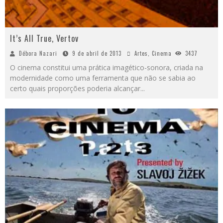
It’s All True, Vertov
Débora Nazari
9 de abril de 2013
Artes
,
Cinema
3437
O cinema constitui uma prática imagético-sonora, criada na
modernidade como uma ferramenta que não se sabia ao
certo quais proporções poderia alcançar
...