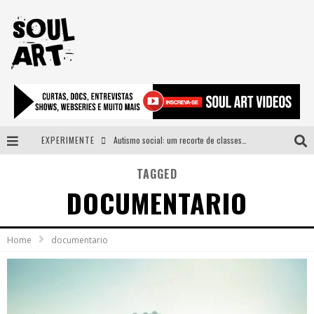
EXPERIMENTE
Autismo social: um recorte de classes e acesso ao bem estar para além do espectro
A subida da rampa é diferente!
TAGGED
DOCUMENTARIO
Faça o bem! Mas, sem olhar a quem!?
Novo single de Arnaldo Tifu, “De Testa” explora brasilidade em sons, cores e símbolos
Home
documentario