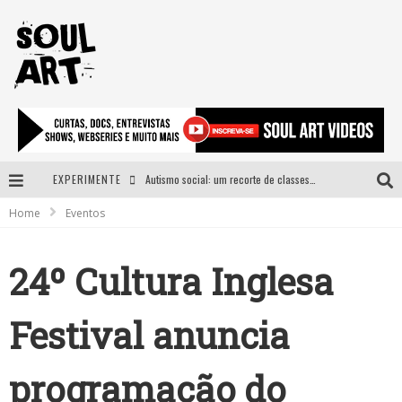
EXPERIMENTE
Autismo social: um recorte de classes e acesso ao bem estar para além do espectro
Home
Eventos
A subida da rampa é diferente!
Faça o bem! Mas, sem olhar a quem!?
24º Cultura Inglesa
Novo single de Arnaldo Tifu, “De Testa” explora brasilidade em sons, cores e símbolos
Festival anuncia
programação do