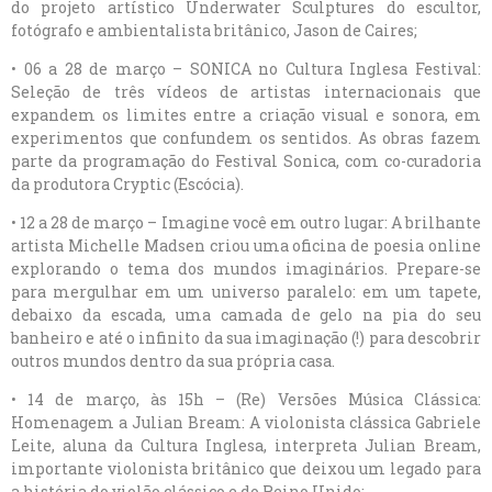
do projeto artístico Underwater Sculptures do escultor,
fotógrafo e ambientalista britânico, Jason de Caires;
• 06 a 28 de março – SONICA no Cultura Inglesa Festival:
Seleção de três vídeos de artistas internacionais que
expandem os limites entre a criação visual e sonora, em
experimentos que confundem os sentidos. As obras fazem
parte da programação do Festival Sonica, com co-curadoria
da produtora Cryptic (Escócia).
• 12 a 28 de março – Imagine você em outro lugar: A brilhante
artista Michelle Madsen criou uma oficina de poesia online
explorando o tema dos mundos imaginários. Prepare-se
para mergulhar em um universo paralelo: em um tapete,
debaixo da escada, uma camada de gelo na pia do seu
banheiro e até o infinito da sua imaginação (!) para descobrir
outros mundos dentro da sua própria casa.
• 14 de março, às 15h – (Re) Versões Música Clássica:
Homenagem a Julian Bream: A violonista clássica Gabriele
Leite, aluna da Cultura Inglesa, interpreta Julian Bream,
importante violonista britânico que deixou um legado para
a história do violão clássico e do Reino Unido;