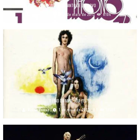
PHONO 73, O CANTO DE UM POVO
Vitor Ranieri
9 de maio de 2013
6106
O FINO DA MPB: JÓIA (1975)
Victor Bauab
1 de maio de 2013
1
11580