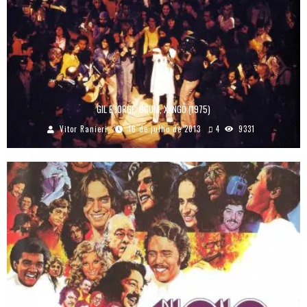
GIL E JORGE: OGUM, XANGÔ (1975)
Vitor Ranieri
16 de julho de 2013
4
9331