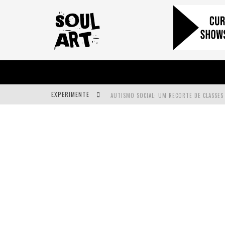
EXPERIMENTE
A SUBIDA DA RAMPA É DIFERENTE!
FAÇA O BEM! MAS, SEM OLHAR A QUEM!?