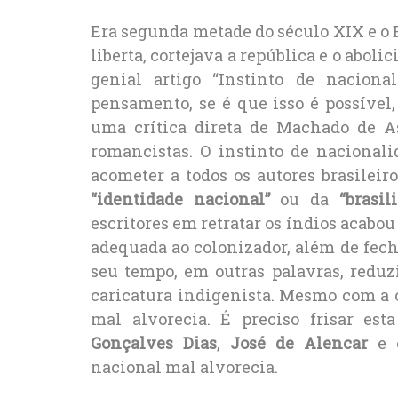
Era segunda metade do século XIX e o
liberta, cortejava a república e o abo
genial artigo “Instinto de naciona
pensamento, se é que isso é possível
uma crítica direta de Machado de As
romancistas. O instinto de nacionali
acometer a todos os autores brasilei
“identidade nacional”
ou da
“brasil
escritores em retratar os índios acabou 
adequada ao colonizador, além de fech
seu tempo, em outras palavras, redu
caricatura indigenista. Mesmo com a ob
mal alvorecia. É preciso frisar es
Gonçalves Dias
,
José de Alencar
e o
nacional mal alvorecia.