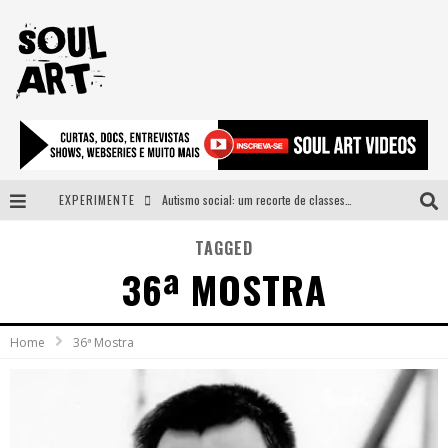
EXPERIMENTE
Autismo social: um recorte de classes e acesso ao bem estar para além do espectro
A subida da rampa é diferente!
TAGGED
36ª MOSTRA
Faça o bem! Mas, sem olhar a quem!?
Novo single de Arnaldo Tifu, “De Testa” explora brasilidade em sons, cores e símbolos
Home
36ª Mostra