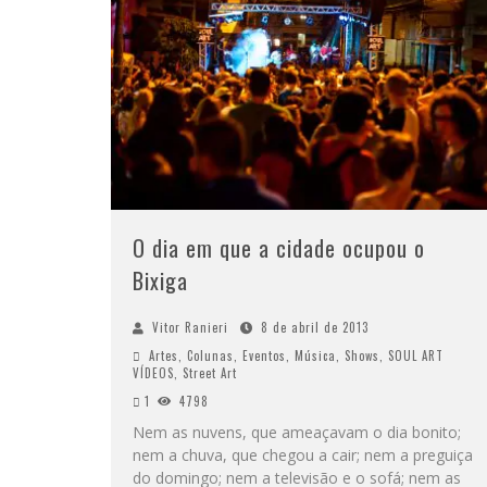
O dia em que a cidade ocupou o
Bixiga
Vitor Ranieri
8 de abril de 2013
Artes
,
Colunas
,
Eventos
,
Música
,
Shows
,
SOUL ART
VÍDEOS
,
Street Art
1
4798
Nem as nuvens, que ameaçavam o dia bonito;
nem a chuva, que chegou a cair; nem a preguiça
do domingo; nem a televisão e o sofá; nem as