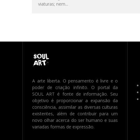
viaturas; nem
...
A arte liberta. O pensamento é livre e o
poder de criação infinito. O portal da
SOUL ART é fonte de informação. Seu
objetivo é proporcionar a expansão da
consciência, assimilar as diversas culturas
existentes, além de contribuir para um
novo olhar acerca do ser humano e suas
variadas formas de expressão.