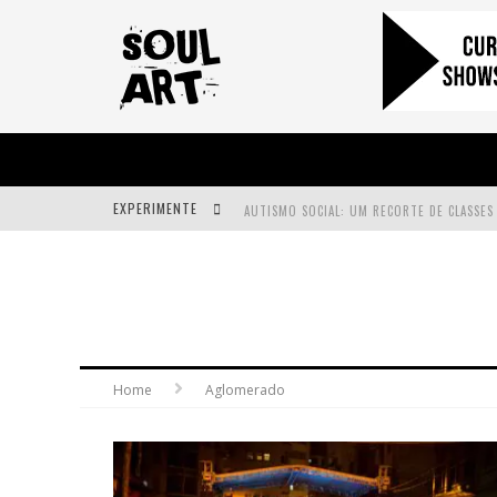
EXPERIMENTE
A SUBIDA DA RAMPA É DIFERENTE!
FAÇA O BEM! MAS, SEM OLHAR A QUEM!?
Home
Aglomerado