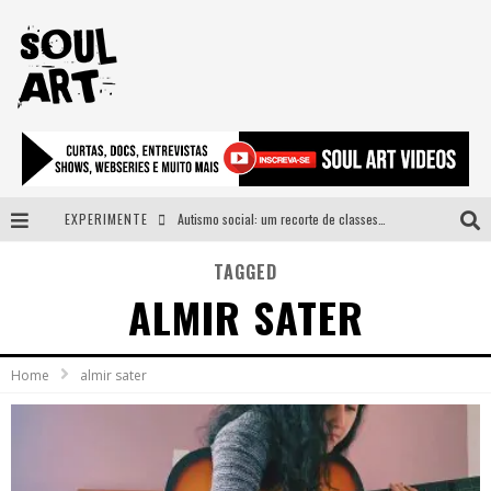
EXPERIMENTE
Autismo social: um recorte de classes e acesso ao bem estar para além do espectro
A subida da rampa é diferente!
TAGGED
ALMIR SATER
Faça o bem! Mas, sem olhar a quem!?
Novo single de Arnaldo Tifu, “De Testa” explora brasilidade em sons, cores e símbolos
Home
almir sater