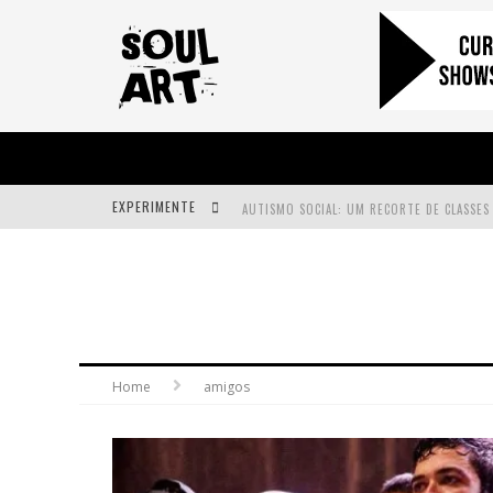
EXPERIMENTE
A SUBIDA DA RAMPA É DIFERENTE!
FAÇA O BEM! MAS, SEM OLHAR A QUEM!?
Home
amigos