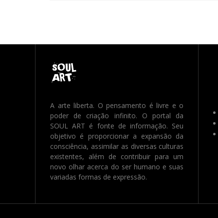
A arte liberta. O pensamento é livre e o
poder de criação infinito. O portal da
SOUL ART é fonte de informação. Seu
objetivo é proporcionar a expansão da
consciência, assimilar as diversas culturas
existentes, além de contribuir para um
novo olhar acerca do ser humano e suas
variadas formas de expressão.