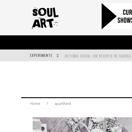
EXPERIMENTE
A SUBIDA DA RAMPA É DIFERENTE!
FAÇA O BEM! MAS, SEM OLHAR A QUEM!?
Home
apartheid