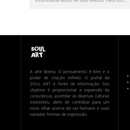
incomodá-la dentro de seus redutos. Para isso,...
A arte liberta. O pensamento é livre e o
poder de criação infinito. O portal da
SOUL ART é fonte de informação. Seu
objetivo é proporcionar a expansão da
consciência, assimilar as diversas culturas
existentes, além de contribuir para um
novo olhar acerca do ser humano e suas
variadas formas de expressão.