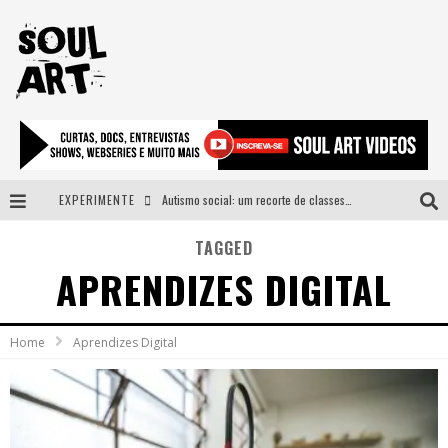
EXPERIMENTE
Autismo social: um recorte de classes e acesso ao bem estar para além do espectro
A subida da rampa é diferente!
TAGGED
APRENDIZES DIGITAL
Faça o bem! Mas, sem olhar a quem!?
Novo single de Arnaldo Tifu, “De Testa” explora brasilidade em sons, cores e símbolos
Home
Aprendizes Digital