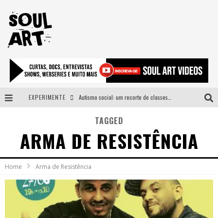
EXPERIMENTE
Autismo social: um recorte de classes e acesso ao bem estar para além do espectro
A subida da rampa é diferente!
TAGGED
ARMA DE RESISTÊNCIA
Faça o bem! Mas, sem olhar a quem!?
Novo single de Arnaldo Tifu, “De Testa” explora brasilidade em sons, cores e símbolos
Home
Arma de Resistência