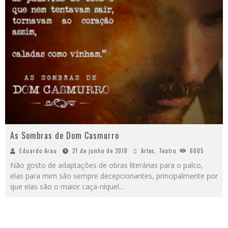
As Sombras de Dom Casmurro
Eduardo Arau
21 de junho de 2018
Artes
,
Teatro
6005
Não gosto de adaptações de obras literárias para o palco,
elas para mim são sempre decepcionantes, principalmente por
que elas são o maior caça-níquel
...