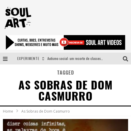
EXPERIMENTE
Autismo social: um recorte de classes e acesso ao bem estar para além do espectro
A subida da rampa é diferente!
TAGGED
AS SOBRAS DE DOM
Faça o bem! Mas, sem olhar a quem!?
CASMURRO
Novo single de Arnaldo Tifu, “De Testa” explora brasilidade em sons, cores e símbolos
Home
As Sobras de Dom Casmurro