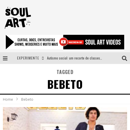
EXPERIMENTE
Autismo social: um recorte de classes e acesso ao bem estar para além do espectro
A subida da rampa é diferente!
TAGGED
BEBETO
Faça o bem! Mas, sem olhar a quem!?
Novo single de Arnaldo Tifu, “De Testa” explora brasilidade em sons, cores e símbolos
Home
Bebeto