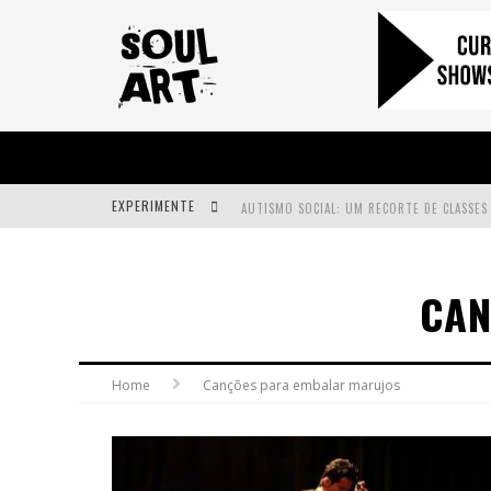
EXPERIMENTE
A SUBIDA DA RAMPA É DIFERENTE!
CAN
FAÇA O BEM! MAS, SEM OLHAR A QUEM!?
Home
Canções para embalar marujos