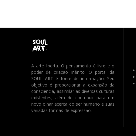
A arte liberta. O pensamento é livre e o
poder de criação infinito. O portal da
SOUL ART é fonte de informação. Seu
objetivo é proporcionar a expansão da
consciência, assimilar as diversas culturas
existentes, além de contribuir para um
novo olhar acerca do ser humano e suas
variadas formas de expressão.