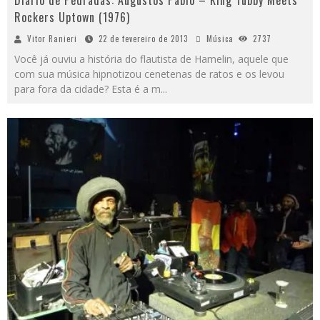
Diário de Pedradas: Augustos Pablo – King Tubby Meets
Rockers Uptown (1976)
Vitor Ranieri
22 de fevereiro de 2013
Música
2737
Você já ouviu a história do flautista de Hamelin, aquele que
com sua música hipnotizou cenetenas de ratos e os levou
para fora da cidade? Esta é a m
...