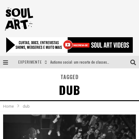
EXPERIMENTE
Autismo social: um recorte de classes e acesso ao bem estar para além do espectro
A subida da rampa é diferente!
TAGGED
DUB
Faça o bem! Mas, sem olhar a quem!?
Novo single de Arnaldo Tifu, “De Testa” explora brasilidade em sons, cores e símbolos
Home
dub