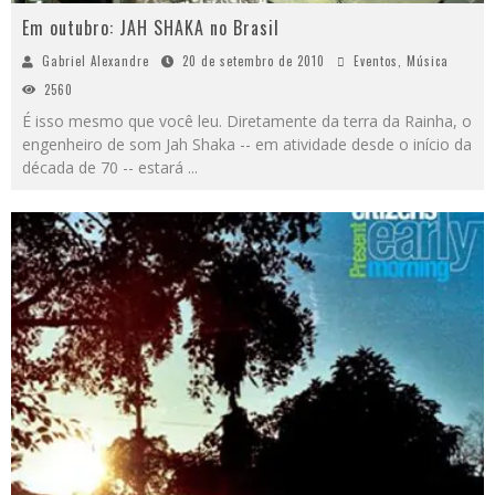
Em outubro: JAH SHAKA no Brasil
Gabriel Alexandre
20 de setembro de 2010
Eventos
,
Música
2560
É isso mesmo que você leu. Diretamente da terra da Rainha, o
engenheiro de som Jah Shaka -- em atividade desde o início da
década de 70 -- estará
...