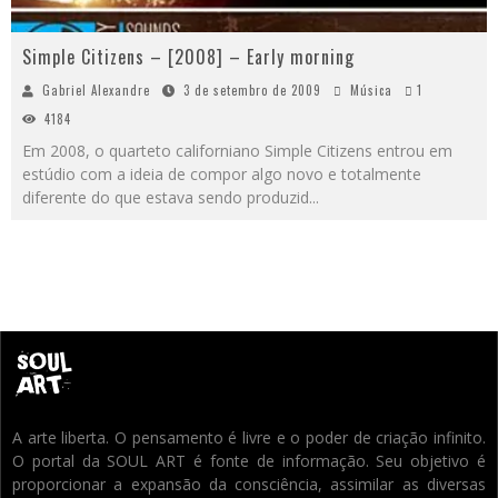
Simple Citizens – [2008] – Early morning
Gabriel Alexandre
3 de setembro de 2009
Música
1
4184
Em 2008, o quarteto californiano Simple Citizens entrou em
estúdio com a ideia de compor algo novo e totalmente
diferente do que estava sendo produzid
...
A arte liberta. O pensamento é livre e o poder de criação infinito.
O portal da SOUL ART é fonte de informação. Seu objetivo é
proporcionar a expansão da consciência, assimilar as diversas