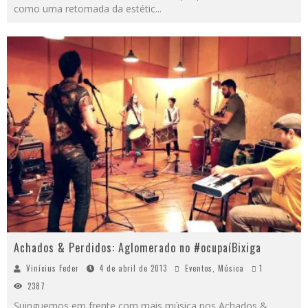
como uma retomada da estétic
...
Achados & Perdidos: Aglomerado no #ocupaíBixiga
Vinícius Feder
4 de abril de 2013
Eventos
,
Música
1
2387
Suinguemos em frente com mais música nos Achados &