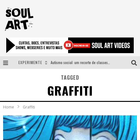
EXPERIMENTE
Autismo social: um recorte de classes e acesso ao bem estar para além do espectro
A subida da rampa é diferente!
TAGGED
GRAFFITI
Faça o bem! Mas, sem olhar a quem!?
Novo single de Arnaldo Tifu, “De Testa” explora brasilidade em sons, cores e símbolos
Home
Graffiti