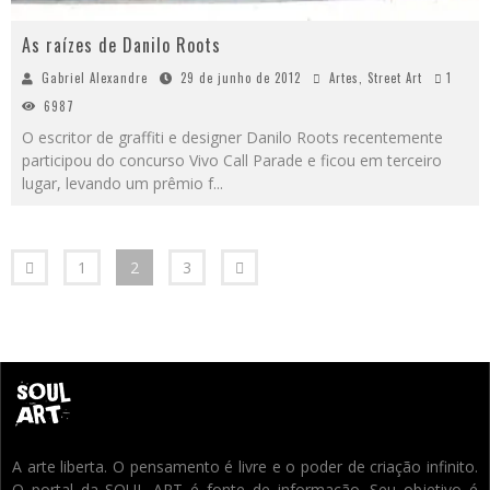
As raízes de Danilo Roots
Gabriel Alexandre
29 de junho de 2012
Artes
,
Street Art
1
6987
O escritor de graffiti e designer Danilo Roots recentemente
participou do concurso Vivo Call Parade e ficou em terceiro
lugar, levando um prêmio f
...
1
2
3
A arte liberta. O pensamento é livre e o poder de criação infinito.
O portal da SOUL ART é fonte de informação. Seu objetivo é