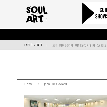
EXPERIMENTE
A SUBIDA DA RAMPA É DIFERENTE!
FAÇA O BEM! MAS, SEM OLHAR A QUEM!?
Home
Jean-Luc Godard