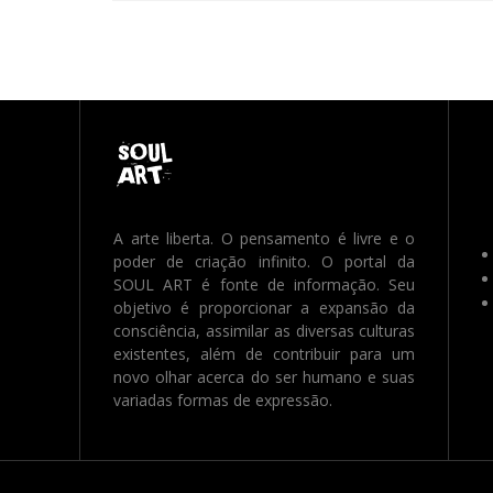
A arte liberta. O pensamento é livre e o
poder de criação infinito. O portal da
SOUL ART é fonte de informação. Seu
objetivo é proporcionar a expansão da
consciência, assimilar as diversas culturas
existentes, além de contribuir para um
novo olhar acerca do ser humano e suas
variadas formas de expressão.