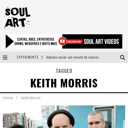
EXPERIMENTE
Autismo social: um recorte de classes e acesso ao bem estar para além do espectro
A subida da rampa é diferente!
TAGGED
KEITH MORRIS
Faça o bem! Mas, sem olhar a quem!?
Novo single de Arnaldo Tifu, “De Testa” explora brasilidade em sons, cores e símbolos
Home
Keith Morris