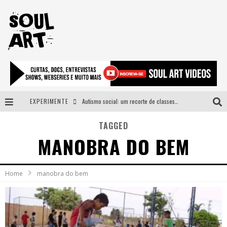
EXPERIMENTE
Autismo social: um recorte de classes e acesso ao bem estar para além do espectro
A subida da rampa é diferente!
TAGGED
MANOBRA DO BEM
Faça o bem! Mas, sem olhar a quem!?
Novo single de Arnaldo Tifu, “De Testa” explora brasilidade em sons, cores e símbolos
Home
manobra do bem